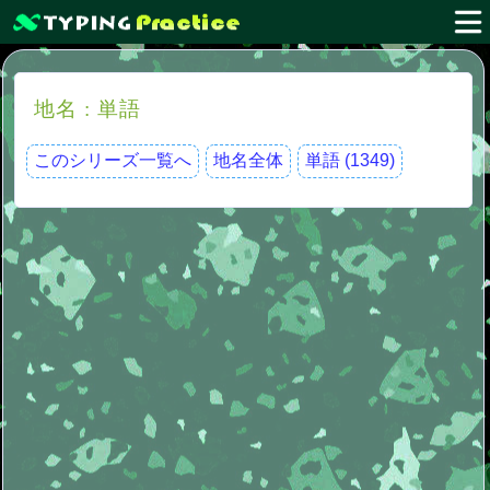
地名 : 単語
このシリーズ一覧へ
地名全体
単語 (1349)